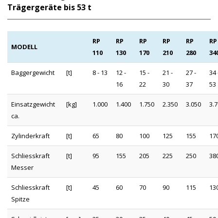
Trägergeräte bis 53 t
RP
RP
RP
RP
RP
RP
MODELL
110
130
170
210
280
34
Baggergewicht
[t]
8 - 13
12 -
15 -
21 -
27 -
34 
16
22
30
37
53
Einsatzgewicht
[kg]
1.000
1.400
1.750
2.350
3.050
3.
ca.
Zylinderkraft
[t]
65
80
100
125
155
17
Schliesskraft
[t]
95
155
205
225
250
38
Messer
Schliesskraft
[t]
45
60
70
90
115
13
Spitze