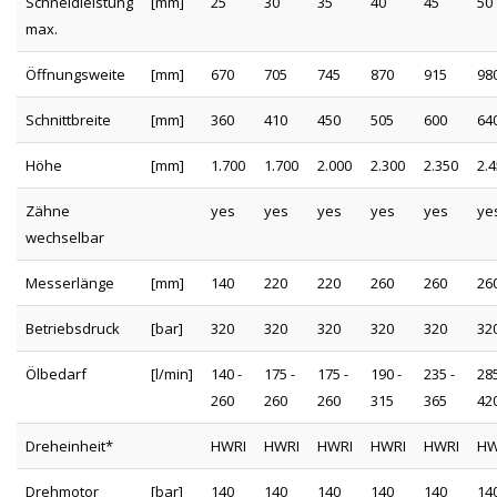
Schneidleistung
[mm]
25
30
35
40
45
50
max.
Öffnungsweite
[mm]
670
705
745
870
915
98
Schnittbreite
[mm]
360
410
450
505
600
64
Höhe
[mm]
1.700
1.700
2.000
2.300
2.350
2.
Zähne
yes
yes
yes
yes
yes
ye
wechselbar
Messerlänge
[mm]
140
220
220
260
260
26
Betriebsdruck
[bar]
320
320
320
320
320
32
Ölbedarf
[l/min]
140 -
175 -
175 -
190 -
235 -
285
260
260
260
315
365
42
Dreheinheit*
HWRI
HWRI
HWRI
HWRI
HWRI
HW
Drehmotor
[bar]
140
140
140
140
140
14