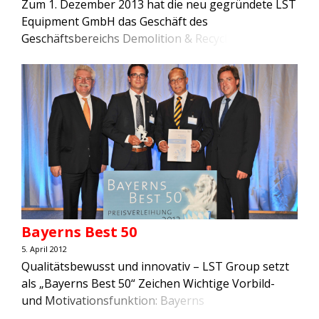
Zum 1. Dezember 2013 hat die neu gegründete LST
Equipment GmbH das Geschäft des
Geschäftsbereichs Demolition & Recycling der LST
GmbH übernommen. Geschäftsführer des
Unternehmens ist der langjährige LST-Mitarbeiter
Ekkehard Gränz. Unter der neuen Gesellschaft LST
Equip-ment GmbH produziert, verkauft, ver-mietet
und repariert LST Demolition & Recycling
Anbaugeräte für Abbruch und Recycling sowie
Staubbindeanlagen. Das […]
Bayerns Best 50
5. April 2012
Qualitätsbewusst und innovativ – LST Group setzt
als „Bayerns Best 50“ Zeichen Wichtige Vorbild-
und Motivationsfunktion: Bayerns
Wirtschaftsminister Martin Zeil würdigt die