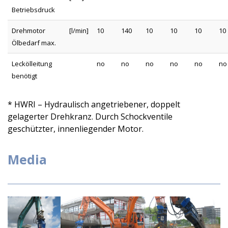
Betriebsdruck
Drehmotor
[l/min]
10
140
10
10
10
10
Ölbedarf max.
Leckölleitung
no
no
no
no
no
no
benötigt
* HWRI – Hydraulisch angetriebener, doppelt
gelagerter Drehkranz. Durch Schockventile
geschützter, innenliegender Motor.
Media