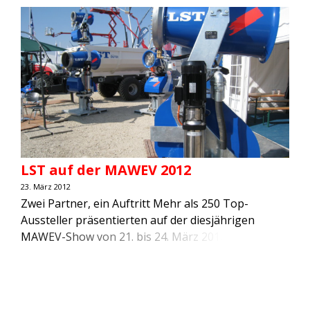
außergewöhnlichen Leistungen der LST Group
zum zweiten Mal mit der begehrten Auszeichnung
„Bayerns Best 50“. „Bayerns Best 50“ – zum elften
Mal wird diese Auszeichnung an die dynamischsten
Unternehmen in Bayern vergeben. Das […]
LST auf der MAWEV 2012
23. März 2012
Zwei Partner, ein Auftritt Mehr als 250 Top-
Aussteller präsentierten auf der diesjährigen
MAWEV-Show von 21. bis 24. März 2012 nicht
weniger als 1.000 modernste Baumaschinen und
Baufahrzeuge nationaler und internationaler
Hersteller. Ganz vorn mit dabei: die LST Austria. Als
Veranstaltungsgelände der MAWEV-Show 2012