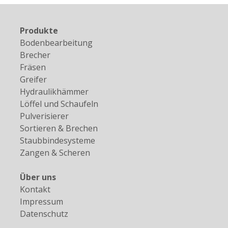
diente der Wirtschaftspark Enns/Hafen in
Oberösterreich. Mehr als 100.000 m² reine
Produkte
Ausstellungsfläche […]
Bodenbearbeitung
Brecher
Fräsen
Greifer
Hydraulikhämmer
Löffel und Schaufeln
Pulverisierer
Sortieren & Brechen
Staubbindesysteme
Zangen & Scheren
Über uns
Kontakt
Impressum
Datenschutz