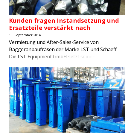
Kunden fragen Instandsetzung und
Ersatzteile verstärkt nach
13. September 2014
Vermietung und After-Sales-Service von
Baggeranbaufräsen der Marke LST und Schaeff
Die LST Equipment GmbH setzt seinen
Schwerpunkt auf die Vermietung und auf den
After-Sales-Service von Baggeranbaufrasen der
Serie LST SC und der Baggeranbaufrasen des
Herstellers Schaeff, Serie WS. Die LST Equipment
GmbH mit ihren Standorten in Zwickau, Passau,
Kagiswil (Schweiz), Wien (Osterreich) sowie
Katowice (Polen) […]