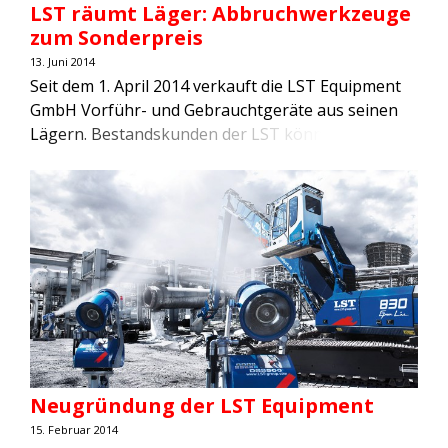
LST räumt Läger: Abbruchwerkzeuge
zum Sonderpreis
13. Juni 2014
Seit dem 1. April 2014 verkauft die LST Equipment
GmbH Vorführ- und Gebrauchtgeräte aus seinen
Lägern. Bestandskunden der LST können in
Zwickau und Passau mehr als 300
Abbruchwerkzeuge – Abbruchgreifer,
Staubbindeanlagen, Abbruchzangen und
Pulverisierer – zu Vorzugspreisen erwerben. Im
Zuge der Umstellung der Servicestationen,
bestehend aus eigenen LST Kundencentern und
über 30 Vertriebs- und Servicepartner […]
Neugründung der LST Equipment
15. Februar 2014