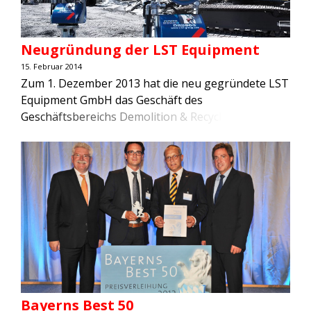
Neugründung der LST Equipment
15. Februar 2014
Zum 1. Dezember 2013 hat die neu gegründete LST
Equipment GmbH das Geschäft des
Geschäftsbereichs Demolition & Recycling der LST
GmbH übernommen. Geschäftsführer des
Unternehmens ist der langjährige LST-Mitarbeiter
Ekkehard Gränz. Unter der neuen Gesellschaft LST
Equip-ment GmbH produziert, verkauft, ver-mietet
und repariert LST Demolition & Recycling
Anbaugeräte für Abbruch und Recycling sowie
Staubbindeanlagen. Das […]
Bayerns Best 50