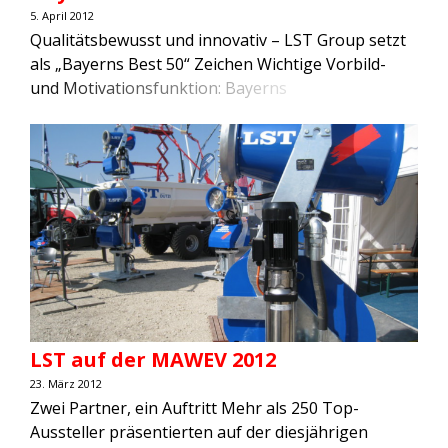
5. April 2012
Qualitätsbewusst und innovativ – LST Group setzt
als „Bayerns Best 50“ Zeichen Wichtige Vorbild-
und Motivationsfunktion: Bayerns
Wirtschaftsminister Martin Zeil würdigt die
außergewöhnlichen Leistungen der LST Group
zum zweiten Mal mit der begehrten Auszeichnung
„Bayerns Best 50“. „Bayerns Best 50“ – zum elften
Mal wird diese Auszeichnung an die dynamischsten
Unternehmen in Bayern vergeben. Das […]
LST auf der MAWEV 2012
23. März 2012
Zwei Partner, ein Auftritt Mehr als 250 Top-
Aussteller präsentierten auf der diesjährigen