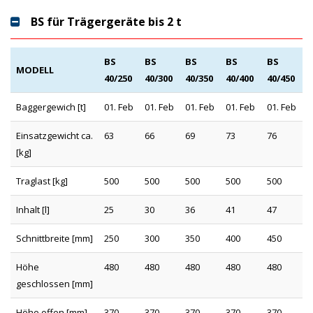
BS für Trägergeräte bis 2 t
BS
BS
BS
BS
BS
MODELL
40/250
40/300
40/350
40/400
40/450
Baggergewich [t]
01. Feb
01. Feb
01. Feb
01. Feb
01. Feb
Einsatzgewicht ca.
63
66
69
73
76
[kg]
Traglast [kg]
500
500
500
500
500
Inhalt [l]
25
30
36
41
47
Schnittbreite [mm]
250
300
350
400
450
Höhe
480
480
480
480
480
geschlossen [mm]
Höhe offen [mm]
370
370
370
370
370