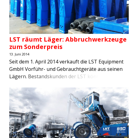
Katowice (Polen) […]
LST räumt Läger: Abbruchwerkzeuge
zum Sonderpreis
13. Juni 2014
Seit dem 1. April 2014 verkauft die LST Equipment
GmbH Vorführ- und Gebrauchtgeräte aus seinen
Lägern. Bestandskunden der LST können in
Zwickau und Passau mehr als 300
Abbruchwerkzeuge – Abbruchgreifer,
Staubbindeanlagen, Abbruchzangen und
Pulverisierer – zu Vorzugspreisen erwerben. Im
Zuge der Umstellung der Servicestationen,
bestehend aus eigenen LST Kundencentern und
über 30 Vertriebs- und Servicepartner […]