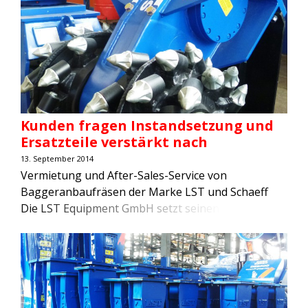
Kunden fragen Instandsetzung und
Ersatzteile verstärkt nach
13. September 2014
Vermietung und After-Sales-Service von
Baggeranbaufräsen der Marke LST und Schaeff
Die LST Equipment GmbH setzt seinen
Schwerpunkt auf die Vermietung und auf den
After-Sales-Service von Baggeranbaufrasen der
Serie LST SC und der Baggeranbaufrasen des
Herstellers Schaeff, Serie WS. Die LST Equipment
GmbH mit ihren Standorten in Zwickau, Passau,
Kagiswil (Schweiz), Wien (Osterreich) sowie