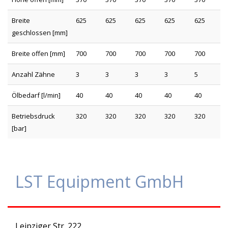
Breite
625
625
625
625
625
geschlossen [mm]
Breite offen [mm]
700
700
700
700
700
Anzahl Zähne
3
3
3
3
5
Ölbedarf [l/min]
40
40
40
40
40
Betriebsdruck
320
320
320
320
320
[bar]
LST Equipment GmbH
Leipziger Str. 222